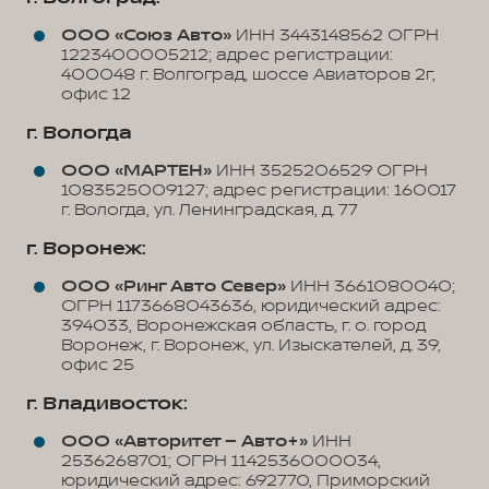
ООО «Союз Авто»
ИНН 3443148562 ОГРН
1223400005212; адрес регистрации:
400048 г. Волгоград, шоссе Авиаторов 2г,
офис 12
г. Вологда
ООО «МАРТЕН»
ИНН 3525206529 ОГРН
1083525009127; адрес регистрации: 160017
г. Вологда, ул. Ленинградская, д. 77
г. Воронеж:
ООО «Ринг Авто Север»
ИНН 3661080040;
ОГРН 1173668043636, юридический адрес:
394033, Воронежская область, г. о. город
Воронеж, г. Воронеж, ул. Изыскателей, д. 39,
офис 25
г. Владивосток:
ООО «Авторитет – Авто+»
ИНН
2536268701; ОГРН 1142536000034,
юридический адрес: 692770, Приморский