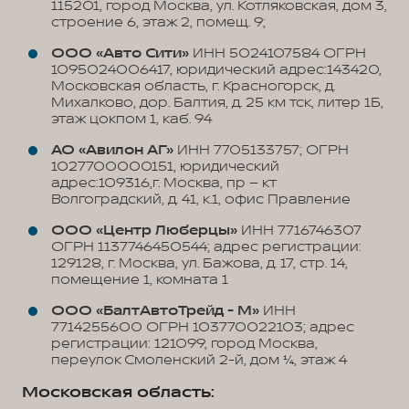
115201, город Москва, ул. Котляковская, дом 3,
строение 6, этаж 2, помещ. 9;
ООО «Авто Сити»
ИНН 5024107584 ОГРН
1095024006417, юридический адрес:143420,
Московская область, г. Красногорск, д.
Михалково, дор. Балтия, д. 25 км тск, литер 1Б,
этаж цокпом 1, каб. 94
АО «Авилон АГ»
ИНН 7705133757; ОГРН
1027700000151, юридический
адрес:109316,г. Москва, пр – кт
Волгоградский, д. 41, к.1, офис Правление
ООО «Центр Люберцы»
ИНН 7716746307
ОГРН 1137746450544; адрес регистрации:
129128, г. Москва, ул. Бажова, д. 17, стр. 14,
помещение 1, комната 1
ООО «БалтАвтоТрейд - М»
ИНН
7714255600 ОГРН 103770022103; адрес
регистрации: 121099, город Москва,
переулок Смоленский 2-й, дом 1/4, этаж 4
Московская область: