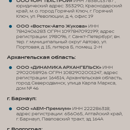
ООО «ОРГТЕХСТРОЙ»
ИНН 7838013787 ;
юридический адрес: 353290, Краснодарский
край, м. о. город Горячий Ключ, г. Горячий
Ключ, ул. Революции, д. 4, офис 19
ООО «Восток-Авто Жукова»
ИНН
7842406283 ОГРН 1097847092199; адрес
регистрации: 198096, г. Санкт-Петербург, вн.
тер. г. муниципальный округ Автово, ул.
Портовая, д. 15, литера Б, помещ. 2-Н
Архангельская область:
ООО «ДИНАМИКА АРХАНГЕЛЬСК»
ИНН
2902058926 ОГРН 1082902001247; адрес
регистрации: 164514, Архангельская область,
город Северодвинск, улица Карла Маркса,
дом № 46
г. Барнаул:
ООО «АЕМ-Премиум»
ИНН 222286318;
адрес регистрации: 656065, Алтайский край,
г. Барнаул, Павловский тракт, зд. 164А
г. Волгоград: