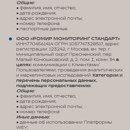
Общие:
● фамилия, имя, отчество;
● дата рождения;
● адрес электронной почты;
● номер телефона
● паспортные данные.
ООО «РОМИР МОНИТОРИНГ СТАНДАРТ»
ИНН7704561414 ОГРН 1057747328517, адрес
регистрации: 123242, г. Москва, вн. тер. г.
муниципальный округ Пресненский, пер.
Малый Конюшковский, д. 2, пом. I, комн. 34
в
целях:
коммуникации с Клиентами/
Пользователями; проведения аналитических
и маркетинговых исследований.
Категории и
перечень персональных данных,
подлежащих предоставлению:
Общие:
● фамилия, имя, отчество;
● дата рождения;
● адрес электронной почты;
● номер телефона
Иные данные:
● данные об использовании Платформы
WEY;