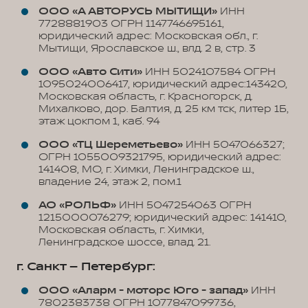
ООО «А АВТОРУСЬ МЫТИЩИ»
ИНН
7728881903 ОГРН 1147746695161,
юридический адрес: Московская обл., г.
Мытищи, Ярославское ш., влд. 2 в, стр. 3
ООО «Авто Сити»
ИНН 5024107584 ОГРН
1095024006417, юридический адрес:143420,
Московская область, г. Красногорск, д.
Михалково, дор. Балтия, д. 25 км тск, литер 1Б,
этаж цокпом 1, каб. 94
ООО «ТЦ Шереметьево»
ИНН 5047066327;
ОГРН 1055009321795, юридический адрес:
141408, МО, г. Химки, Ленинградское ш.,
владение 24, этаж 2, пом.1
АО «РОЛЬФ»
ИНН 5047254063 ОГРН
1215000076279; юридический адрес: 141410,
Московская область, г. Химки,
Ленинградское шоссе, влад. 21.
г. Санкт – Петербург:
ООО «Аларм - моторс Юго - запад»
ИНН
7802383738 ОГРН 1077847099736,