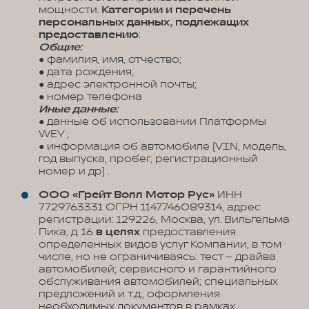
мощности.
Категории и перечень
персональных данных, подлежащих
предоставлению
:
Общие:
● фамилия, имя, отчество;
● дата рождения;
● адрес электронной почты;
● номер телефона
Иные данные:
● данные об использовании Платформы
WEY ;
● информация об автомобиле (VIN, модель,
год выпуска, пробег, регистрационный
номер и др) .
ООО «Грейт Волл Мотор Рус»
ИНН
7729763331 ОГРН 1147746089314, адрес
регистрации: 129226, Москва, ул. Вильгельма
Пика, д. 16
в целях
предоставления
определенных видов услуг Компании, в том
числе, но не ограничиваясь: тест – драйва
автомобилей; сервисного и гарантийного
обслуживания автомобилей; специальных
предложений и т.д.; оформления
необходимых документов в рамках