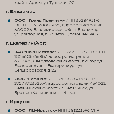
край, г. Артем, ул. Тульская, 22
г. Владимир
ООО «Гранд Премиум»
ИНН 3328493176
ОГРН 1133328005876; адрес регистрации:
600026, Владимирская обл., г. Владимир,
ул.Тракторная, д. 33, этаж 1, помещение 5
г. Екатеринбург:
ЗАО “Лаки Моторс”
ИНН 6664057781 ОГРН
1026605766857; адрес регистрации:
620085, Свердловская область, г. о. город
Екатеринбург, г. Екатеринбург, ул.
Селькоровская, д. 22
ООО “Регинас”
ИНН 7438009698 ОГРН
1027402332374; адрес регистрации: 454021,
Челябинская область, г. Челябинск, ул.
Братьев Кашириных, д. 141, к.а
г. Иркутск:
ООО «ЛЦ-Иркутск»
ИНН 3811111596 ОГРН