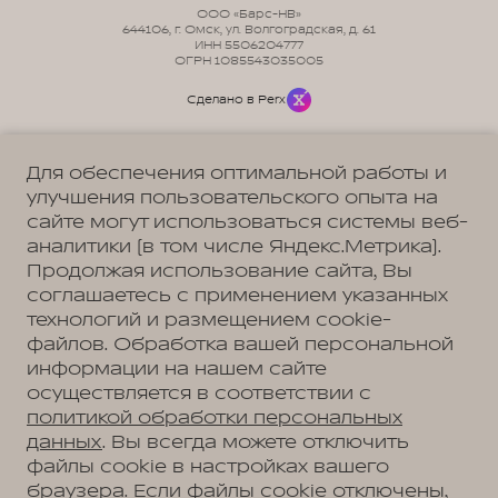
ООО «Барс-НВ»
644106, г. Омск, ул. Волгоградская, д. 61
ИНН 5506204777
ОГРН 1085543035005
Сделано в Perx
Для обеспечения оптимальной работы и
улучшения пользовательского опыта на
сайте могут использоваться системы веб-
Политика обработки персональных данных
Пользовательское соглашение
аналитики (в том числе Яндекс.Метрика).
Согласие на коммуникацию
Согласие на предоставление персональных данных третьим лицам
Продолжая использование сайта, Вы
Согласие на обработку ПД
соглашаетесь с применением указанных
технологий и размещением cookie-
файлов. Обработка вашей персональной
информации на нашем сайте
Адрес
осуществляется в соответствии с
Омск, ул. Волгоградская, д. 61
Телефон
политикой обработки персональных
+7 (3812) 67-81-72
данных
. Вы всегда можете отключить
файлы cookie в настройках вашего
браузера. Если файлы cookie отключены,