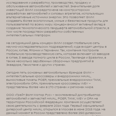
исследования и разработки, производство, продажу и
обслуживание автомобилей и запчастей. Значительная доля
инвестиций GWM сосредоточена на конструкторских
разработках автомобилей и силовых агрегатов, использующих
альтернативные источники энергии. Это позволяет GWM
создавать более экологичные, умные и безопасные продукты для
пользователей по всему миру. Концерн вносит активный вклад в
создание технологического ландшафта автомобильной отрасли, в
том числе посредством разработки собственных
интеллектуальных платформ.
На сегодняшний день концерн GWM создал глобальную сеть
научно-исследовательских подразделений, куда входят центры в
России, Китае, Японии и Германии. Так, компания построила
глобальную производственную сеть, которая включает 10 заводов
в Китае, 3 завода полного цикла в России, Таиланде и Бразилии, а
также несколько зарубежных сборочных предприятий в
Эквадоре, Пакистане и других странах.
Сегодня пять основных автомобильных брендов GWM –
интеллектуальные кроссоверы и внедорожники HAVAL,
выносливые пикапы POER, премиальные внедорожники TANK,
электромобили ORA, премиальные кроссоверы WEY –
представлены более чем в 170 странах и регионах мира.
ООО «Грейт Волл Мотор Рус» – эксклюзивный дистрибьютор
автомобилей и запчастей HAVAL, POER, TANK, WEY и ORA на
территории Российской Федерации. Компания осуществляет
свою деятельность с февраля 2014 года. Первый официальный
дилерский центр HAVAL открылся в Москве в июне 2015 года. На
данный момент в России представлено более 250 дилерских