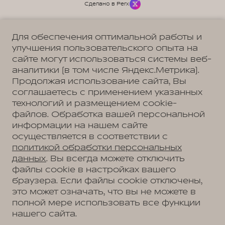
Сделано в Perx
Для обеспечения оптимальной работы и
улучшения пользовательского опыта на
сайте могут использоваться системы веб-
Политика обработки персональных данных
Пользовательское соглашение
аналитики (в том числе Яндекс.Метрика).
Согласие на коммуникацию
Согласие на предоставление персональных данных третьим лицам
Продолжая использование сайта, Вы
Согласие на обработку ПД
соглашаетесь с применением указанных
технологий и размещением cookie-
файлов. Обработка вашей персональной
информации на нашем сайте
Адрес
осуществляется в соответствии с
Омск, ул. Волгоградская, д. 61
Телефон
политикой обработки персональных
+7 (3812) 67-81-72
данных
. Вы всегда можете отключить
файлы cookie в настройках вашего
браузера. Если файлы cookie отключены,
это может означать, что вы не можете в
АВТОМОБИЛИ В НАЛИЧИИ
полной мере использовать все функции
МОДЕЛЬНЫЙ РЯД
нашего сайта.
WEY 05
ПОКУПАТЕЛЯМ
WEY 07