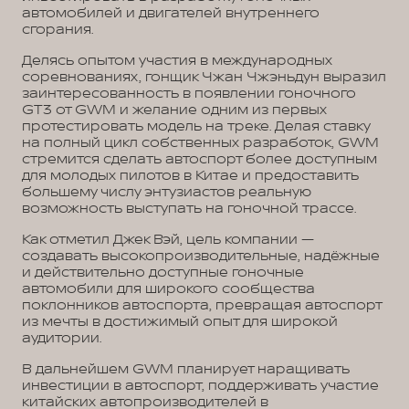
автомобилей и двигателей внутреннего
сгорания.
Делясь опытом участия в международных
соревнованиях, гонщик Чжан Чжэньдун выразил
заинтересованность в появлении гоночного
GT3 от GWM и желание одним из первых
протестировать модель на треке. Делая ставку
на полный цикл собственных разработок, GWM
стремится сделать автоспорт более доступным
для молодых пилотов в Китае и предоставить
большему числу энтузиастов реальную
возможность выступать на гоночной трассе.
Как отметил Джек Вэй, цель компании —
создавать высокопроизводительные, надёжные
и действительно доступные гоночные
автомобили для широкого сообщества
поклонников автоспорта, превращая автоспорт
из мечты в достижимый опыт для широкой
аудитории.
В дальнейшем GWM планирует наращивать
инвестиции в автоспорт, поддерживать участие
китайских автопроизводителей в