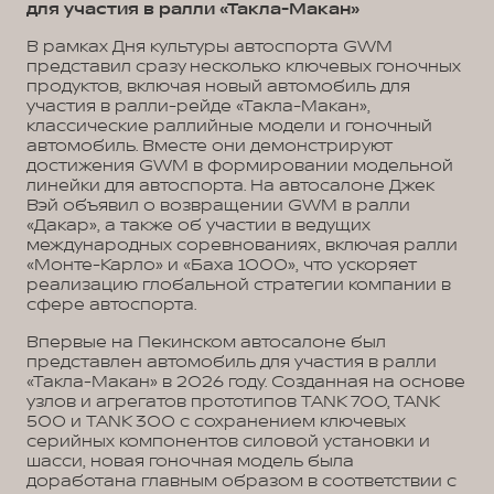
для участия в ралли «Такла-Макан»
В рамках Дня культуры автоспорта GWM
представил сразу несколько ключевых гоночных
продуктов, включая новый автомобиль для
участия в ралли-рейде «Такла-Макан»,
классические раллийные модели и гоночный
автомобиль. Вместе они демонстрируют
достижения GWM в формировании модельной
линейки для автоспорта. На автосалоне Джек
Вэй объявил о возвращении GWM в ралли
«Дакар», а также об участии в ведущих
международных соревнованиях, включая ралли
«Монте-Карло» и «Баха 1000», что ускоряет
реализацию глобальной стратегии компании в
сфере автоспорта.
Впервые на Пекинском автосалоне был
представлен автомобиль для участия в ралли
«Такла-Макан» в 2026 году. Созданная на основе
узлов и агрегатов прототипов TANK 700, TANK
500 и TANK 300 с сохранением ключевых
серийных компонентов силовой установки и
шасси, новая гоночная модель была
доработана главным образом в соответствии с