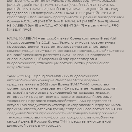
центров HAVAL: интеллектуальные кроссоверы HAVAL JOLION
(ХАВЕЙЛ ДЖО́ЛИОН), HAVAL DARGO (ХАВЕЙЛ ДА́РГО), HAVAL М6
(ХАВЕЙЛ M6), HAVAL F7 (ХАВЕЙЛ Ф7) и HAVAL F7x (ХАВЕЙЛ Ф7 Икс)
представлены в дилерской сети HAVAL CITY (ХАВЕЙЛ СИТИ), а
кроссоверы повышенной проходимости и рамные внедорожники
бренда HAVAL H3 (ХАВЕЙЛ Эйч 3), HAVAL H9 (ХАВЕЙЛ Эйч 9), HAVAL
H5 (ХАВЕЙЛ Эйч 5) и HAVAL H7 (ХАВЕЙЛ Эйч 7) – в сети HAVAL PRO
(ХАВЕЙЛ ПРО).
HAVAL («ХАВЕЙЛ») – автомобильный бренд компании Great Wall
Motor, созданный в 2013 году. Технологичность, современная
производственная база, интегрированная сеть поставок
комплектующих от лучших иностранных производителей являются
основой успешного развития HAVAL. Компания предлагает
сбалансированный модельный ряд кроссоверов и
внедорожников, отвечающих потребностям российского
потребителя.
TANK («ТЭНК») – бренд премиальных внедорожников
автомобильного концерна Great Wall Motor, впервые
представленный в 2021 году. Бренд GWM TANK полностью
ориентирован на пользователя. Он предлагает новый формат
автомобильного опыта, основанный на пользовательских
интересах и предпочтениях, а также отражающий мировые
тенденции цифрового взаимодействия. TANK представляет
актуальную продуктовую категорию «городских внедорожников»
премиум-класса, отвечая тренду современного потребления. Он
соединяет бескомпромиссность настоящего внедорожника с
технологичностью и комфортом городского автомобиля на
каждый день. В России бренд TANK представлен отдельной
дилерской сетью в 49 городах.