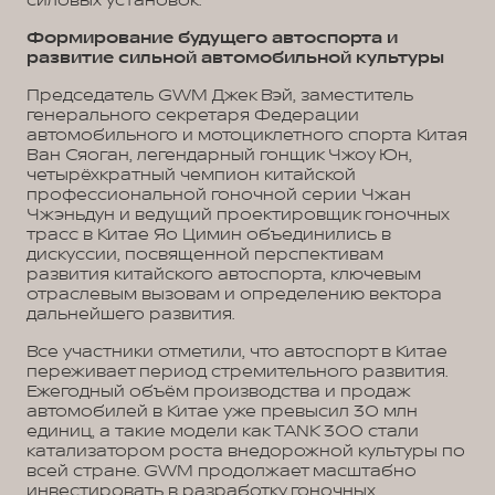
силовых установок.
Формирование будущего автоспорта и
развитие сильной автомобильной культуры
Председатель GWM Джек Вэй, заместитель
генерального секретаря Федерации
автомобильного и мотоциклетного спорта Китая
Ван Сяоган, легендарный гонщик Чжоу Юн,
четырёхкратный чемпион китайской
профессиональной гоночной серии Чжан
Чжэньдун и ведущий проектировщик гоночных
трасс в Китае Яо Цимин объединились в
дискуссии, посвященной перспективам
развития китайского автоспорта, ключевым
отраслевым вызовам и определению вектора
дальнейшего развития.
Все участники отметили, что автоспорт в Китае
переживает период стремительного развития.
Ежегодный объём производства и продаж
автомобилей в Китае уже превысил 30 млн
единиц, а такие модели как TANK 300 стали
катализатором роста внедорожной культуры по
всей стране. GWM продолжает масштабно
инвестировать в разработку гоночных