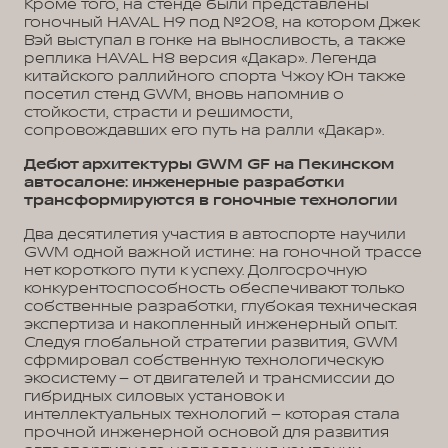
Кроме того, на стенде были представлены
гоночный HAVAL H9 под №208, на котором Джек
Вэй выступал в гонке на выносливость, а также
реплика HAVAL H8 версия «Дакар». Легенда
китайского раллийного спорта Чжоу Юн также
посетил стенд GWM, вновь напомнив о
стойкости, страсти и решимости,
сопровождавших его путь на ралли «Дакар».
Дебют архитектуры GWM GF на Пекинском
автосалоне: инженерные разработки
трансформируются в гоночные технологии
Два десятилетия участия в автоспорте научили
GWM одной важной истине: на гоночной трассе
нет короткого пути к успеху. Долгосрочную
конкурентоспособность обеспечивают только
собственные разработки, глубокая техническая
экспертиза и накопленный инженерный опыт.
Следуя глобальной стратегии развития, GWM
сфрмировал собственную технологическую
экосистему – от двигателей и трансмиссии до
гибридных силовых установок и
интеллектуальных технологий – которая стала
прочной инженерной основой для развития