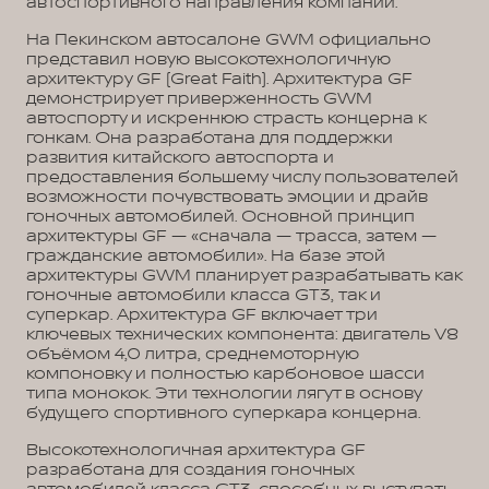
автоспортивного направления компании.
На Пекинском автосалоне GWM официально
представил новую высокотехнологичную
архитектуру GF (Great Faith). Архитектура GF
демонстрирует приверженность GWM
автоспорту и искреннюю страсть концерна к
гонкам. Она разработана для поддержки
развития китайского автоспорта и
предоставления большему числу пользователей
возможности почувствовать эмоции и драйв
гоночных автомобилей. Основной принцип
архитектуры GF — «сначала — трасса, затем —
гражданские автомобили». На базе этой
архитектуры GWM планирует разрабатывать как
гоночные автомобили класса GT3, так и
суперкар. Архитектура GF включает три
ключевых технических компонента: двигатель V8
объёмом 4,0 литра, среднемоторную
компоновку и полностью карбоновое шасси
типа монокок. Эти технологии лягут в основу
будущего спортивного суперкара концерна.
Высокотехнологичная архитектура GF
разработана для создания гоночных