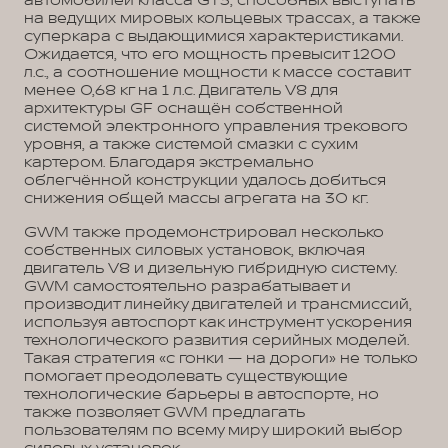
автомобилей класса GT3, способных выступать
на ведущих мировых кольцевых трассах, а также
суперкара с выдающимися характеристиками.
Ожидается, что его мощность превысит 1200
л.с., а соотношение мощности к массе составит
менее 0,68 кг на 1 л.с. Двигатель V8 для
архитектуры GF оснащён собственной
системой электронного управления трекового
уровня, а также системой смазки с сухим
картером. Благодаря экстремально
облегчённой конструкции удалось добиться
снижения общей массы агрегата на 30 кг.
GWM также продемонстрировал несколько
собственных силовых установок, включая
двигатель V8 и дизельную гибридную систему.
GWM самостоятельно разрабатывает и
производит линейку двигателей и трансмиссий,
используя автоспорт как инструмент ускорения
технологического развития серийных моделей.
Такая стратегия «с гонки — на дороги» не только
помогает преодолевать существующие
технологические барьеры в автоспорте, но
также позволяет GWM предлагать
пользователям по всему миру широкий выбор