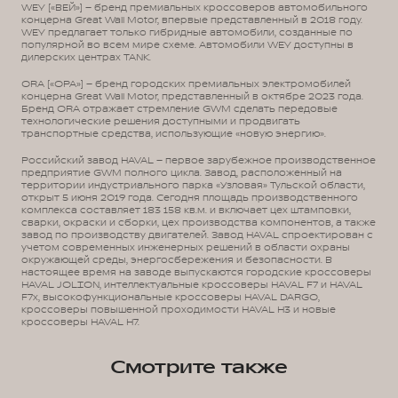
WEY («ВЕЙ») – бренд премиальных кроссоверов автомобильного
концерна Great Wall Motor, впервые представленный в 2018 году.
WEY предлагает только гибридные автомобили, созданные по
популярной во всем мире схеме. Автомобили WEY доступны в
дилерских центрах TANK.
ORA («ОРА») – бренд городских премиальных электромобилей
концерна Great Wall Motor, представленный в октябре 2023 года.
Бренд ORA отражает стремление GWM сделать передовые
технологические решения доступными и продвигать
транспортные средства, использующие «новую энергию».
Российский завод HAVAL – первое зарубежное производственное
предприятие GWM полного цикла. Завод, расположенный на
территории индустриального парка «Узловая» Тульской области,
открыт 5 июня 2019 года. Сегодня площадь производственного
комплекса составляет 183 158 кв.м. и включает цех штамповки,
сварки, окраски и сборки, цех производства компонентов, а также
завод по производству двигателей. Завод HAVAL спроектирован с
учетом современных инженерных решений в области охраны
окружающей среды, энергосбережения и безопасности. В
настоящее время на заводе выпускаются городские кроссоверы
HAVAL JOLION, интеллектуальные кроссоверы HAVAL F7 и HAVAL
F7x, высокофункциональные кроссоверы HAVAL DARGO,
кроссоверы повышенной проходимости HAVAL H3 и новые
кроссоверы HAVAL H7.
Смотрите также