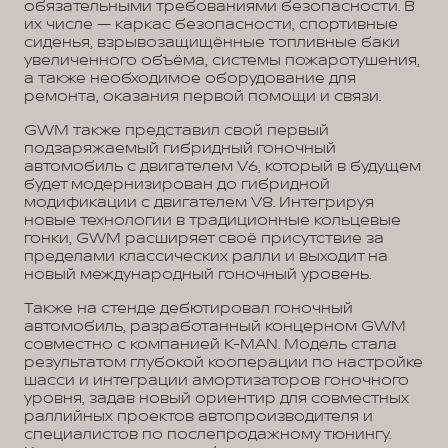
обязательными требованиями безопасности. В
их числе — каркас безопасности, спортивные
сиденья, взрывозащищённые топливные баки
увеличенного объёма, системы пожаротушения,
а также необходимое оборудование для
ремонта, оказания первой помощи и связи.
GWM также представил свой первый
подзаряжаемый гибридный гоночный
автомобиль с двигателем V6, который в будущем
будет модернизирован до гибридной
модификации с двигателем V8. Интегрируя
новые технологии в традиционные кольцевые
гонки, GWM расширяет своё присутствие за
пределами классических ралли и выходит на
новый международный гоночный уровень.
Также на стенде дебютировал гоночный
автомобиль, разработанный концерном GWM
совместно с компанией K-MAN. Модель стала
результатом глубокой кооперации по настройке
шасси и интеграции амортизаторов гоночного
уровня, задав новый ориентир для совместных
раллийных проектов автопроизводителя и
специалистов по послепродажному тюнингу.