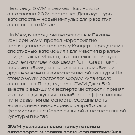
На стенде GWM в рамках Пекинского
автосалона 2026 состоялся День культуры
автоспорта – новый импульс для развития
автоспорта в Китае
На Международном автосалоне в Пекине
концерн GWM провел мероприятие,
посвященное автоспорту. Концерн представил
спортивные автомобили для участия в ралли-
рейде «Такла-Макан», высокотехнологичную
архитектуру «Великая Вера» (GF - Great Faith),
первый гибридный гоночный автомобиль и
другие элементы автоспортивной культуры. На
стенде GWM состоялся Форум китайского
автоспорта. Председатель GWM Джек Вэй
вместе с ведущими экспертами отрасли принял
участие в дискуссии о наиболее эффективном
пути развития автоспорта, обсудив роль
независимых инженерных разработок и
формирование более сильной автоспортивной
культуры в Китае.
GWM усиливает своё присутствие в
автоспорте: мировая премьера автомобиля