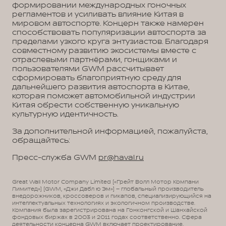
формировании международных гоночных
регламентов и усиливать влияние Китая в
мировом автоспорте. Концерн также намерен
способствовать популяризации автоспорта за
пределами узкого круга энтузиастов. Благодаря
совместному развитию экосистемы вместе с
отраслевыми партнёрами, гонщиками и
пользователями GWM рассчитывает
сформировать благоприятную среду для
дальнейшего развития автоспорта в Китае,
которая поможет автомобильной индустрии
Китая обрести собственную уникальную
культурную идентичность.
За дополнительной информацией, пожалуйста,
обращайтесь:
Пресс-служба GWM
pr@haval.ru
Great Wall Motor Company Limited («Грейт Волл Мотор Компани
Лимитед») (GWM, «Джи Дабл ю Эм») – глобальный производитель
внедорожников, кроссоверов и пикапов, специализирующийся на
интеллектуальных технологиях и экологичном производстве.
Компания была зарегистрирована на Гонконгской и Шанхайской
фондовых биржах в 2003 и 2011 годах соответственно. Сфера
деятельности концерна GWM включает проектирование,