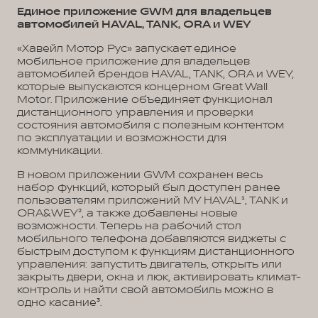
Единое приложение GWM для владельцев
автомобилей HAVAL, TANK, ORA и WEY
«Хавейл Мотор Рус» запускает единое
мобильное приложение для владельцев
автомобилей брендов HAVAL, TANK, ORA и WEY,
которые выпускаются концерном Great Wall
Motor. Приложение объединяет функционал
дистанционного управления и проверки
состояния автомобиля с полезным контентом
по эксплуатации и возможности для
коммуникации.
В новом приложении GWM сохранен весь
набор функций, который был доступен ранее
пользователям приложений MY HAVAL¹, TANK и
ORA&WEY², а также добавлены новые
возможности. Теперь на рабочий стол
мобильного телефона добавляются виджеты с
быстрым доступом к функциям дистанционного
управления: запустить двигатель, открыть или
закрыть двери, окна и люк, активировать климат-
контроль и найти свой автомобиль можно в
одно касание³.