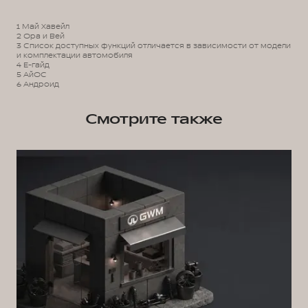
1 Май Хавейл
2 Ора и Вей
3 Список доступных функций отличается в зависимости от модели
и комплектации автомобиля
4 Е-гайд
5 АйОС
6 Андроид
Смотрите также