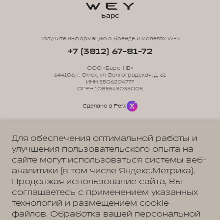
Барс
Получите информацию о бренде и моделях WEY
+7 (3812) 67-81-72
ООО «Барс-НВ»
644106, г. Омск, ул. Волгоградская, д. 61
ИНН 5506204777
ОГРН 1085543035005
Сделано в Perx
Для обеспечения оптимальной работы и
улучшения пользовательского опыта на
сайте могут использоваться системы веб-
Политика обработки персональных данных
Пользовательское соглашение
аналитики (в том числе Яндекс.Метрика).
Согласие на коммуникацию
Согласие на предоставление персональных данных третьим лицам
Продолжая использование сайта, Вы
Согласие на обработку ПД
соглашаетесь с применением указанных
технологий и размещением cookie-
файлов. Обработка вашей персональной