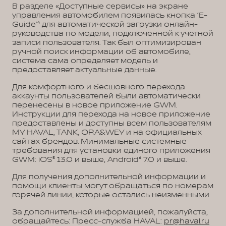
В разделе «Доступные сервисы» на экране
управления автомобилем появилась кнопка ‘E-
Guide’⁴ для автоматической загрузки онлайн-
руководства по модели, подключенной к учетной
записи пользователя. Так был оптимизирован
ручной поиск информации об автомобиле,
система сама определяет модель и
предоставляет актуальные данные.
Для комфортного и бесшовного перехода
аккаунты пользователей были автоматически
перенесены в новое приложение GWM.
Инструкции для перехода на новое приложение
предоставлены и доступны всем пользователям
MY HAVAL, TANK, ORA&WEY и на официальных
сайтах брендов. Минимальные системные
требования для установки единого приложения
GWM: iOS⁵ 13.0 и выше, Android⁶ 7.0 и выше.
Для получения дополнительной информации и
помощи клиенты могут обращаться по номерам
горячей линии, которые остались неизменными.
За дополнительной информацией, пожалуйста,
обращайтесь: Пресс-служба HAVAL:
pr@haval.ru