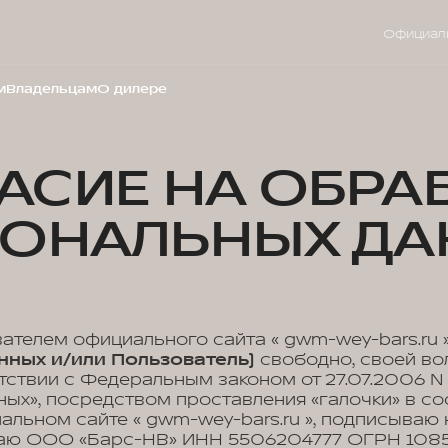
Официал
м
Владельцам
О дилере
АСИЕ НА ОБРА
СОНАЛЬНЫХ ДА
вателем официального сайта « gwm-wey-bars.ru 
нных и/или Пользователь)
свободно, своей во
етствии с Федеральным законом от 27.07.2006 N 
ых», посредством проставления «галочки» в с
иальном сайте « gwm-wey-bars.ru », подписываю
жаю ООО «Барс-НВ» ИНН 5506204777 ОГРН 108