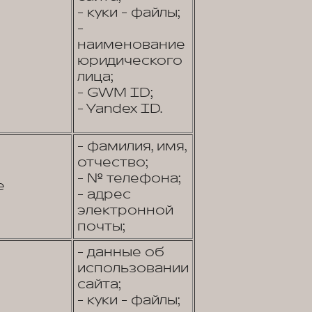
- куки - файлы;
-
наименование
юридического
лица;
- GWM ID;
- Yandex ID.
- фамилия, имя,
отчество;
- № телефона;
е
- адрес
электронной
почты;
- данные об
использовании
сайта;
- куки - файлы;