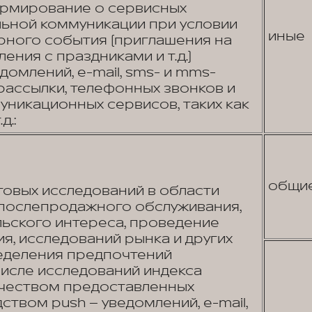
ормирование о сервисных
льной коммуникации при условии
иные
рного события (приглашения на
ения с праздниками и т.д.)
омлений, e-mail, sms- и mms-
рассылки, телефонных звонков и
икационных сервисов, таких как
д.:
общи
овых исследований в области
 послепродажного обслуживания,
льского интереса, проведение
я, исследований рынка и других
еделения предпочтений
числе исследований индекса
ачеством предоставленных
ством push – уведомлений, e-mail,