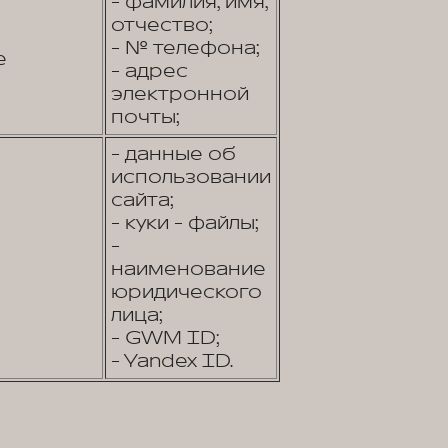
- фамилия, имя,
отчество;
- № телефона;
е
- адрес
электронной
почты;
- данные об
использовании
сайта;
- куки - файлы;
-
наименование
юридического
лица;
- GWM ID;
- Yandex ID.