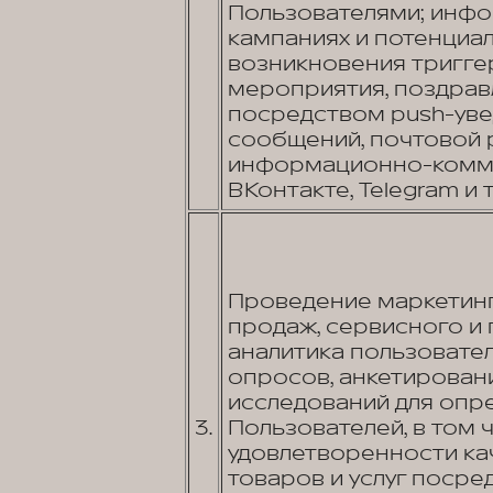
Пользователями; инф
кампаниях и потенциа
возникновения тригге
мероприятия, поздравл
посредством push-увед
сообщений, почтовой 
информационно-коммун
ВКонтакте, Telegram и т.
Проведение маркетинг
продаж, сервисного и
аналитика пользовате
опросов, анкетировани
исследований для опр
3.
Пользователей, в том 
удовлетворенности к
товаров и услуг посред