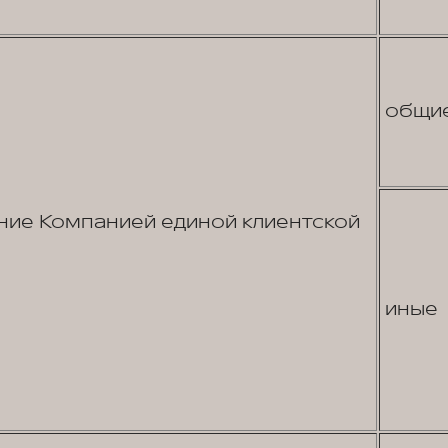
общи
ие Компанией единой клиентской
иные