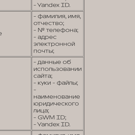
- Yandex ID.
- фамилия, имя,
отчество;
- № телефона;
е
- адрес
электронной
почты;
- данные об
использовании
сайта;
- куки - файлы;
-
наименование
юридического
лица;
- GWM ID;
- Yandex ID.