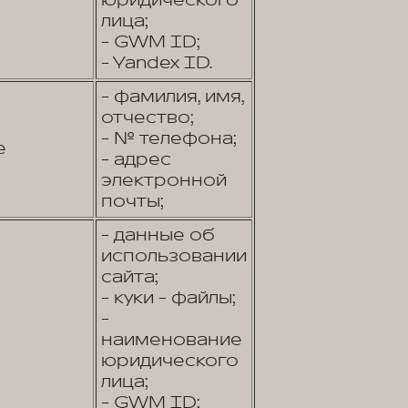
юридического
лица;
- GWM ID;
- Yandex ID.
- фамилия, имя,
отчество;
- № телефона;
е
- адрес
электронной
почты;
- данные об
использовании
сайта;
- куки - файлы;
-
наименование
юридического
лица;
- GWM ID;