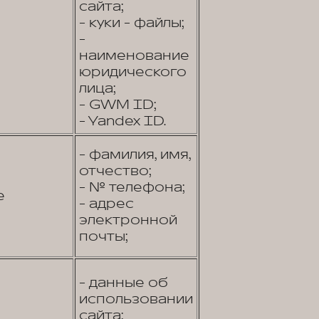
сайта;
- куки - файлы;
-
наименование
юридического
лица;
- GWM ID;
- Yandex ID.
- фамилия, имя,
отчество;
- № телефона;
е
- адрес
электронной
почты;
- данные об
использовании
сайта;