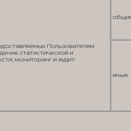
общи
едоставляемых Пользователям
едение статистической и
сти; мониторинг и аудит:
иные