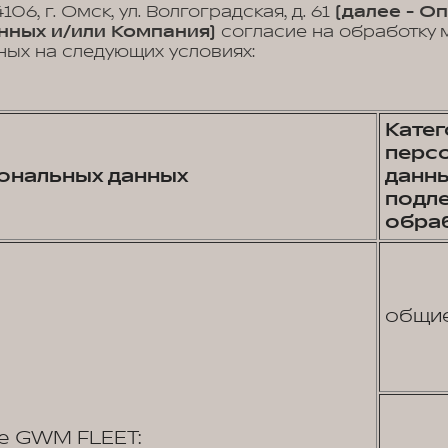
106, г. Омск, ул. Волгоградская, д. 61
(далее - О
нных и/или Компания)
согласие на обработку 
ых на следующих условиях:
Кате
перс
ональных данных
данны
подл
обра
общи
е GWM FLEET: