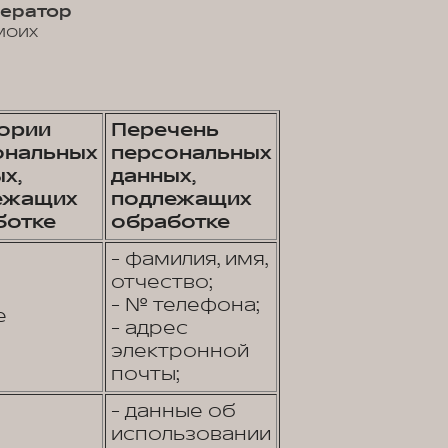
ператор
моих
гории
Перечень
ональных
персональных
х,
данных,
ежащих
подлежащих
ботке
обработке
- фамилия, имя,
отчество;
- № телефона;
е
- адрес
электронной
почты;
- данные об
использовании