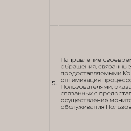
Направление своеврем
обращения, связанные 
предоставляемыми Ком
оптимизация процессо
5.
Пользователями; оказа
связанных с предостав
осуществление монито
обслуживания Пользов