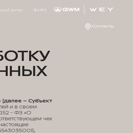
ьный дилер
БАРС
Контакты
БОТКУ
ННЫХ
»
(далее – Субъект
лей и в своем
152 - ФЗ «О
оответствующем чек
 настоящее
5543035005,