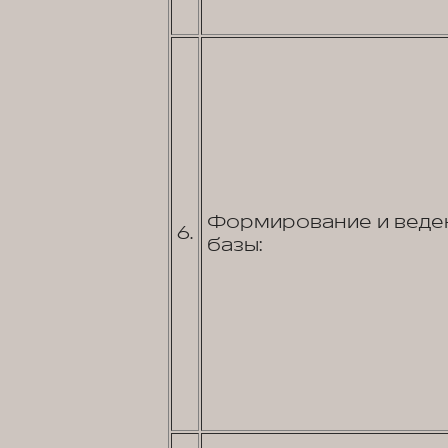
Формирование и веден
6.
базы: