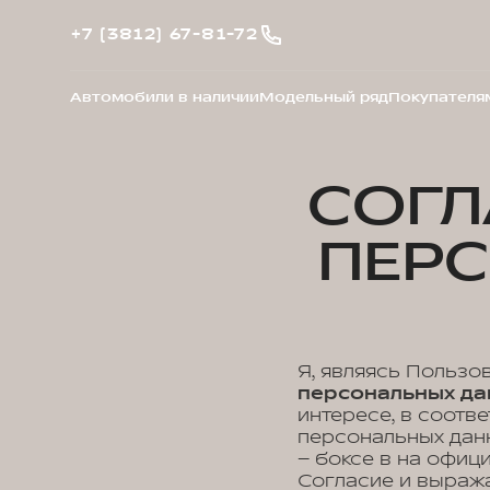
+7 (3812) 67-81-72
Автомобили в наличии
Модельный ряд
Покупателя
СОГЛ
ПЕР
Я, являясь Пользо
персональных да
интересе, в соотв
персональных данн
– боксе в на офиц
Согласие и выра