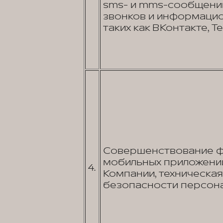
sms- и mms-сообщений
звонков и информаци
таких как ВКонтакте, Tel
Совершенствование фу
мобильных приложений
4.
Компании, техническа
безопасности персона