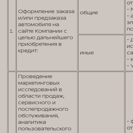
от
- 
Оформление заказа
общие
- 
и/или предзаказа
э
автомобиля на
по
1.
сайте Компании с
целью дальнейшего
- 
приобретения в
и
кредит:
иные
са
- 
- 
Проведение
маркетинговых
исследований в
области продаж,
сервисного и
послепродажного
обслуживания,
- 
аналитика
от
пользовательского