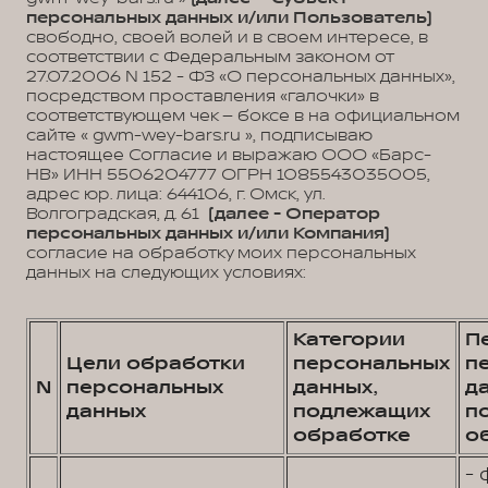
персональных данных и/или Пользователь)
свободно, своей волей и в своем интересе, в
соответствии с Федеральным законом от
27.07.2006 N 152 - ФЗ «О персональных данных»,
посредством проставления «галочки» в
соответствующем чек – боксе в на официальном
сайте « gwm-wey-bars.ru », подписываю
настоящее Согласие и выражаю ООО «Барс-
НВ» ИНН 5506204777 ОГРН 1085543035005,
адрес юр. лица: 644106, г. Омск, ул.
Волгоградская, д. 61
(далее - Оператор
персональных данных и/или Компания)
согласие на обработку моих персональных
данных на следующих условиях:
Категории
П
Цели обработки
персональных
п
N
персональных
данных,
д
данных
подлежащих
п
обработке
о
- 