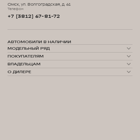
Омск, ул. Волгоградская, д. 61
Телефон
+7 (3812) 67-81-72
АВТОМОБИЛИ В НАЛИЧИИ
МОДЕЛЬНЫЙ РЯД
WEY 05
ПОКУПАТЕЛЯМ
WEY 07
Модельный ряд
WEY 80 Премиум
ВЛАДЕЛЬЦАМ
WEY 05
WEY 80 Премиум Лаундж
Сервис
WEY 07
О ДИЛЕРЕ
Запись на сервис
WEY 80
О нас
Калькулятор ТО
35 лет GWM
Техническое обслуживание
Выбор автомобиля
GWM ТЕХ ДЕНЬ
Сервис ORA
Тест-драйв
Гибридные технологии
Помощь на дороге
Конфигуратор
Новости
Нулевое ТО
Автомобили в наличии
Поддержка
Сравнение моделей
Поддержка
Прайс-листы и каталоги
Гарантия
Дистанционное управление
Покупка
Цифровые сервисы WEY
Кредитный калькулятор
Подписки
Программы кредитования
Руководства по эксплуатации
Корпоративным клиентам
Специальные предложения