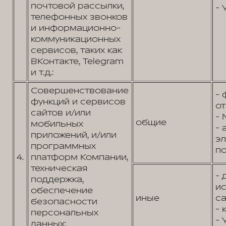
почтовой рассылки,
- 
телефонных звонков
и информационно-
коммуникационных
сервисов, таких как
ВКонтакте, Telegram
и т.д.:
Совершенствование
- 
функций и сервисов
от
сайтов и/или
- 
общие
мобильных
- 
приложений, и/или
э
программных
по
4.
платформ Компании,
техническая
- 
поддержка,
и
обеспечение
иные
са
безопасности
- 
персональных
- 
данных: