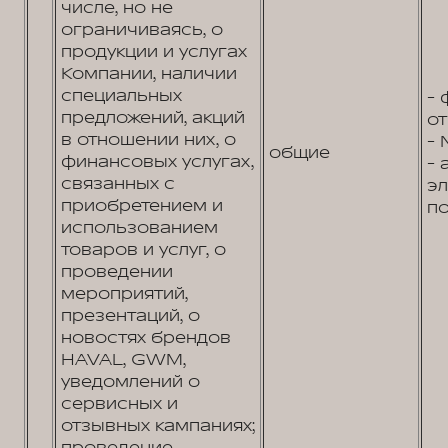
числе, но не
ограничиваясь, о
продукции и услугах
Компании, наличии
специальных
- 
предложений, акций
от
в отношении них, о
- 
общие
финансовых услугах,
- 
связанных с
э
приобретением и
по
использованием
товаров и услуг, о
проведении
мероприятий,
презентаций, о
новостях брендов
HAVAL, GWM,
уведомлений о
сервисных и
отзывных кампаниях;