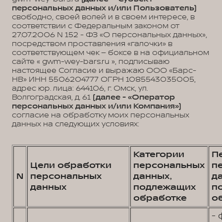
персональных данных и/или Пользователь)
свободно, своей волей и в своем интересе, в
соответствии с Федеральным законом от
27.07.2006 N 152 - ФЗ «О персональных данных»,
посредством проставления «галочки» в
соответствующем чек – боксе в на официальном
сайте « gwm-wey-bars.ru », подписываю
настоящее Согласие и выражаю ООО «Барс-
НВ» ИНН 5506204777 ОГРН 1085543035005,
адрес юр. лица: 644106, г. Омск, ул.
Волгоградская, д. 61
(далее - «Оператор
персональных данных и/или Компания»)
согласие на обработку моих персональных
данных на следующих условиях:
Категории
П
Цели обработки
персональных
п
N
персональных
данных,
д
данных
подлежащих
п
обработке
о
- 