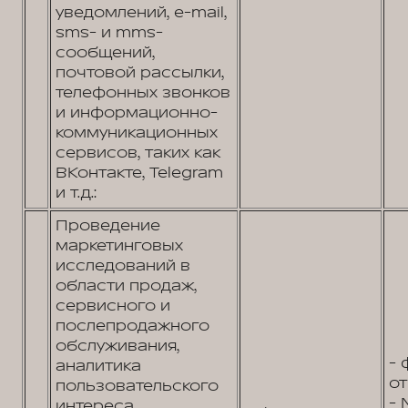
уведомлений, e-mail,
sms- и mms-
сообщений,
почтовой рассылки,
телефонных звонков
и информационно-
коммуникационных
сервисов, таких как
ВКонтакте, Telegram
и т.д.:
Проведение
маркетинговых
исследований в
области продаж,
сервисного и
послепродажного
обслуживания,
- 
аналитика
от
пользовательского
- 
интереса,