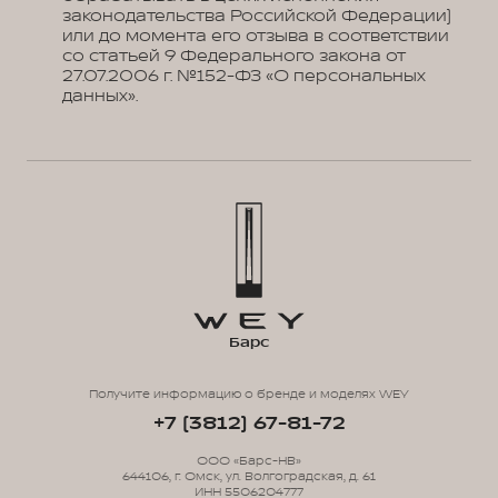
законодательства Российской Федерации)
или до момента его отзыва в соответствии
со статьей 9 Федерального закона от
27.07.2006 г. №152-ФЗ «О персональных
данных».
Барс
Получите информацию о бренде и моделях WEY
+7 (3812) 67-81-72
ООО «Барс-НВ»
644106, г. Омск, ул. Волгоградская, д. 61
ИНН 5506204777