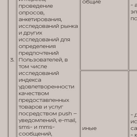
общие
- 
проведение
э
опросов,
по
анкетирования,
исследований рынка
и других
исследований для
определения
предпочтений
3.
Пользователей, в
том числе
исследований
индекса
удовлетворенности
качеством
предоставленных
товаров и услуг
посредством push –
- 
уведомлений, e-mail,
и
sms- и mms-
иные
са
сообщений,
- 