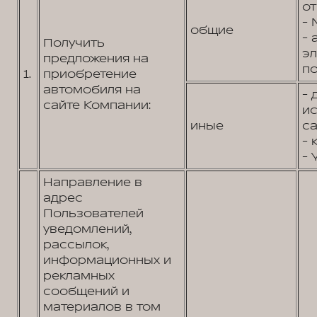
от
- 
общие
- 
Получить
э
предложения на
по
1.
приобретение
автомобиля на
- 
сайте Компании:
и
иные
са
- 
- 
Направление в
адрес
Пользователей
уведомлений,
рассылок,
информационных и
рекламных
сообщений и
материалов в том