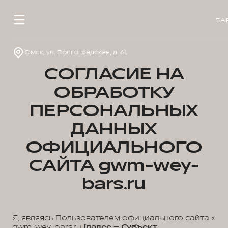
БА
Омск, ул. Волгоградская, д. 61
СОГЛАСИЕ НА
ОБРАБОТКУ
ПЕРСОНАЛЬНЫХ
ДАННЫХ
ОФИЦИАЛЬНОГО
САЙТА gwm-wey-
bars.ru
Я, являясь Пользователем официального сайта «
gwm-wey-bars.ru
(далее – Субъект