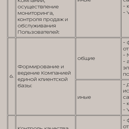
иные
са
Компании,
- 
осуществление
- 
мониторинга,
контроля продаж и
обслуживания
Пользователей:
- 
от
- 
общие
- 
Формирование и
э
ведение Компанией
по
6.
единой клиентской
- 
базы:
и
иные
са
- 
- 
- 
от
Контроль качества