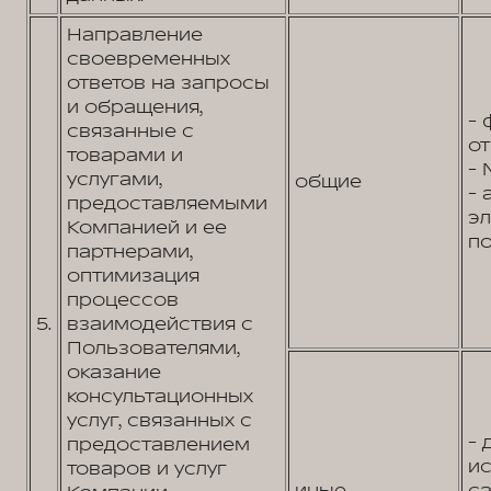
Направление
своевременных
ответов на запросы
и обращения,
- 
связанные с
от
товарами и
- 
услугами,
общие
- 
предоставляемыми
э
Компанией и ее
по
партнерами,
оптимизация
процессов
5.
взаимодействия с
Пользователями,
оказание
консультационных
услуг, связанных с
- 
предоставлением
и
товаров и услуг