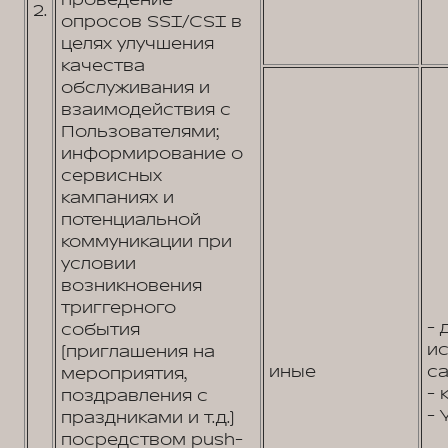
проведение
2.
опросов SSI/CSI в
целях улучшения
качества
обслуживания и
взаимодействия с
Пользователями;
информирование о
сервисных
кампаниях и
потенциальной
коммуникации при
условии
возникновения
триггерного
- 
события
и
(приглашения на
иные
са
мероприятия,
- 
поздравления с
- 
праздниками и т.д.)
посредством push-