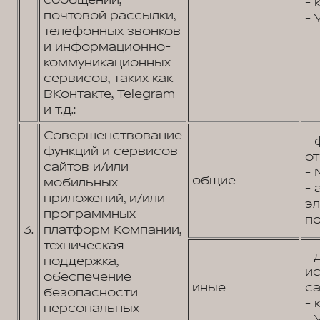
сообщений,
- 
почтовой рассылки,
- 
телефонных звонков
и информационно-
коммуникационных
сервисов, таких как
ВКонтакте, Telegram
и т.д.:
Совершенствование
- 
функций и сервисов
от
сайтов и/или
- 
общие
мобильных
- 
приложений, и/или
э
программных
по
3.
платформ Компании,
техническая
- 
поддержка,
и
обеспечение
иные
са
безопасности
- 
персональных
- 