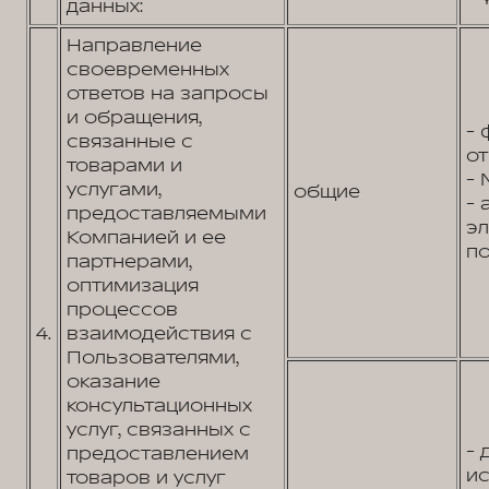
данных:
Направление
своевременных
ответов на запросы
и обращения,
- 
связанные с
от
товарами и
- 
услугами,
общие
- 
предоставляемыми
э
Компанией и ее
по
партнерами,
оптимизация
процессов
4.
взаимодействия с
Пользователями,
оказание
консультационных
услуг, связанных с
- 
предоставлением
и
товаров и услуг