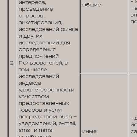
- 
интереса,
общие
- 
проведение
э
опросов,
по
анкетирования,
исследований рынка
и других
исследований для
определения
предпочтений
2.
Пользователей, в
том числе
исследований
индекса
удовлетворенности
качеством
предоставленных
товаров и услуг
посредством push –
- 
уведомлений, e-mail,
и
sms- и mms-
иные
са