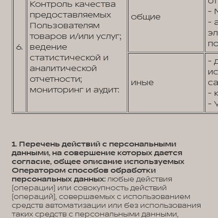
от
Контроль качества
- 
предоставляемых
общие
- 
Пользователям
э
товаров и/или услуг;
по
6.
ведение
статистической и
- 
аналитической
и
отчетности;
иные
са
мониторинг и аудит:
- 
- 
1. Перечень действий с персональными
данными, на совершение которых дается
согласие, общее описание используемых
Оператором способов обработки
персональных данных:
любые действия
(операции) или совокупность действий
(операций), совершаемых с использованием
средств автоматизации или без использования
таких средств с персональными данными,