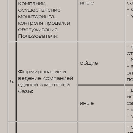
иные
са
Компании,
- 
осуществление
- 
мониторинга,
контроля продаж и
обслуживания
Пользователя:
- 
от
- 
общие
- 
Формирование и
э
ведение Компанией
по
5.
единой клиентской
- 
базы:
и
иные
са
- 
- 
- 