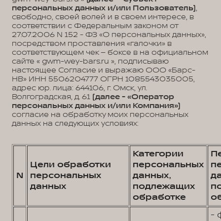
персональных данных и/или Пользователь)
,
свободно, своей волей и в своем интересе, в
соответствии с Федеральным законом от
27.07.2006 N 152 - ФЗ «О персональных данных»,
посредством проставления «галочки» в
соответствующем чек – боксе в на официальном
сайте « gwm-wey-bars.ru », подписываю
настоящее Согласие и выражаю ООО «Барс-
НВ» ИНН 5506204777 ОГРН 1085543035005,
адрес юр. лица: 644106, г. Омск, ул.
Волгоградская, д. 61
(далее - «Оператор
персональных данных и/или Компания»)
согласие на обработку моих персональных
данных на следующих условиях:
Категории
П
Цели обработки
персональных
п
N
персональных
данных,
д
данных
подлежащих
п
обработке
о
- 