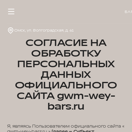
БА
Омск, ул. Волгоградская, д. 61
СОГЛАСИЕ НА
ОБРАБОТКУ
ПЕРСОНАЛЬНЫХ
ДАННЫХ
ОФИЦИАЛЬНОГО
САЙТА gwm-wey-
bars.ru
Я, являясь Пользователем официального сайта «
gwm-wey-bars.ru »
(далее – Субъект