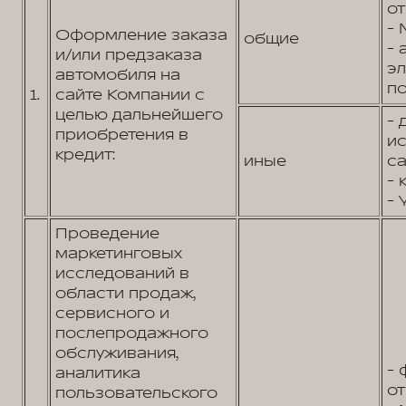
от
- 
Оформление заказа
общие
- 
и/или предзаказа
э
автомобиля на
по
1.
сайте Компании с
целью дальнейшего
- 
приобретения в
и
кредит:
иные
са
- 
- 
Проведение
маркетинговых
исследований в
области продаж,
сервисного и
послепродажного
обслуживания,
- 
аналитика
от
пользовательского