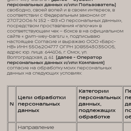
персональных данных и/или Пользователь)
свободно, своей волей и в своем интересе, в
соответствии с Федеральным законом от
27.07.2006 N 152 - ФЗ «О персональных данных»,
посредством проставления «галочки» в
соответствующем чек – боксе в на официальном
сайте « gwm-wey-bars.ru », подписываю
настоящее Согласие и выражаю ООО «Барс-
НВ» ИНН 5506204777 ОГРН 1085543035005,
адрес юр. лица: 644106, г. Омск, ул.
Волгоградская, д. 61
(далее - Оператор
персональных данных и/или Компания)
согласие на обработку моих персональных
данных на следующих условиях:
Категории
П
Цели обработки
персональных
п
N
персональных
данных,
д
данных
подлежащих
п
обработке
о
Направление