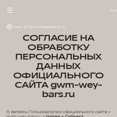
БА
Омск, ул. Волгоградская, д. 61
СОГЛАСИЕ НА
ОБРАБОТКУ
ПЕРСОНАЛЬНЫХ
ДАННЫХ
ОФИЦИАЛЬНОГО
САЙТА gwm-wey-
bars.ru
Я, являясь Пользователем официального сайта «
gwm-wey-bars.ru »
(далее – Субъект