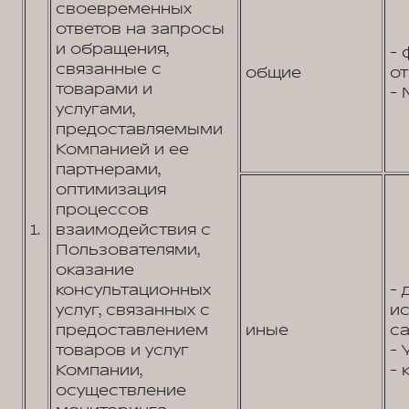
своевременных
ответов на запросы
и обращения,
- 
связанные с
общие
от
товарами и
- 
услугами,
предоставляемыми
Компанией и ее
партнерами,
оптимизация
процессов
1.
взаимодействия с
Пользователями,
оказание
консультационных
- 
услуг, связанных с
и
предоставлением
иные
са
товаров и услуг
- 
Компании,
- 
осуществление