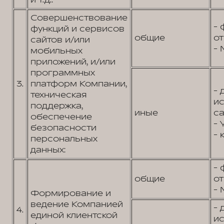
и т.д.:
Совершенствование
- 
функций и сервисов
общие
от
сайтов и/или
- 
мобильных
приложений, и/или
программных
3.
платформ Компании,
- 
техническая
и
поддержка,
иные
са
обеспечение
- 
безопасности
- 
персональных
данных:
- 
общие
от
- 
Формирование и
ведение Компанией
- 
4.
единой клиентской
и