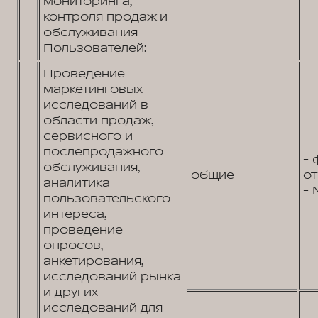
мониторинга,
контроля продаж и
обслуживания
Пользователей:
Проведение
маркетинговых
исследований в
области продаж,
сервисного и
послепродажного
- 
обслуживания,
общие
от
аналитика
- 
пользовательского
интереса,
проведение
опросов,
анкетирования,
исследований рынка
и других
исследований для