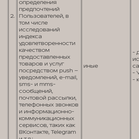
определения
предпочтений
2.
Пользователей, в
том числе
исследований
индекса
удовлетворенности
качеством
- 
предоставленных
и
товаров и услуг
иные
са
посредством push –
- 
уведомлений, e-mail,
- 
sms- и mms-
сообщений,
почтовой рассылки,
телефонных звонков
и информационно-
коммуникационных
сервисов, таких как
ВКонтакте, Telegram