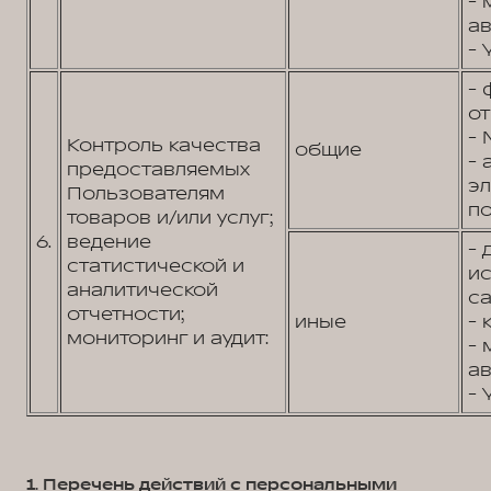
- 
ав
- 
- 
от
- 
Контроль качества
общие
- 
предоставляемых
э
Пользователям
по
товаров и/или услуг;
6.
ведение
- 
статистической и
и
аналитической
са
отчетности;
иные
- 
мониторинг и аудит:
- 
ав
- 
1. Перечень действий с персональными