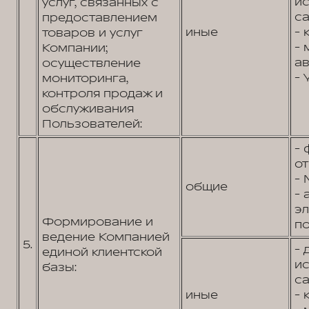
и
услуг, связанных с
са
предоставлением
иные
- 
товаров и услуг
- 
Компании;
ав
осуществление
- 
мониторинга,
контроля продаж и
обслуживания
Пользователей:
- 
от
- 
общие
- 
э
Формирование и
по
ведение Компанией
5.
- 
единой клиентской
и
базы:
са
иные
- 