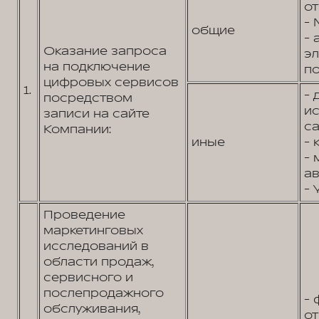
от
- 
общие
- 
Оказание запроса
э
на подключение
по
цифровых сервисов
1.
- 
посредством
и
записи на сайте
са
Компании:
иные
- 
- 
ав
- 
Проведение
маркетинговых
исследований в
области продаж,
сервисного и
послепродажного
- 
обслуживания,
от