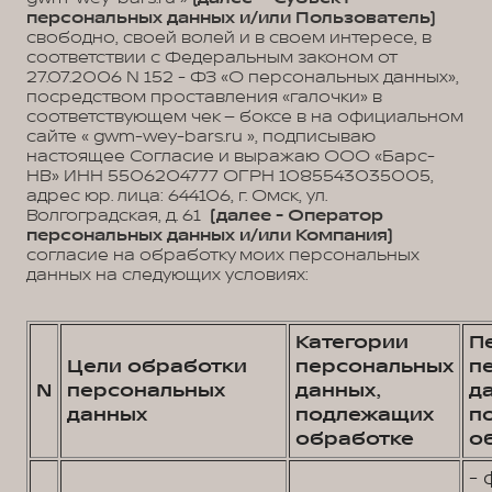
персональных данных и/или Пользователь)
свободно, своей волей и в своем интересе, в
соответствии с Федеральным законом от
27.07.2006 N 152 - ФЗ «О персональных данных»,
посредством проставления «галочки» в
соответствующем чек – боксе в на официальном
сайте « gwm-wey-bars.ru », подписываю
настоящее Согласие и выражаю ООО «Барс-
НВ» ИНН 5506204777 ОГРН 1085543035005,
адрес юр. лица: 644106, г. Омск, ул.
Волгоградская, д. 61
(далее - Оператор
персональных данных и/или Компания)
согласие на обработку моих персональных
данных на следующих условиях:
Категории
П
Цели обработки
персональных
п
N
персональных
данных,
д
данных
подлежащих
п
обработке
о
- 