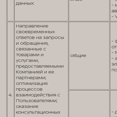
данных:
- 
ав
- 
Направление
своевременных
ответов на запросы
- 
и обращения,
от
связанные с
- 
товарами и
общие
- 
услугами,
э
предоставляемыми
по
Компанией и ее
партнерами;
оптимизация
процессов
4.
взаимодействия с
Пользователями;
оказание
- 
консультационных