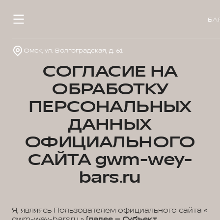
БА
Омск, ул. Волгоградская, д. 61
СОГЛАСИЕ НА
ОБРАБОТКУ
ПЕРСОНАЛЬНЫХ
ДАННЫХ
ОФИЦИАЛЬНОГО
САЙТА gwm-wey-
bars.ru
Я, являясь Пользователем официального сайта «
gwm-wey-bars.ru »
(далее – Субъект