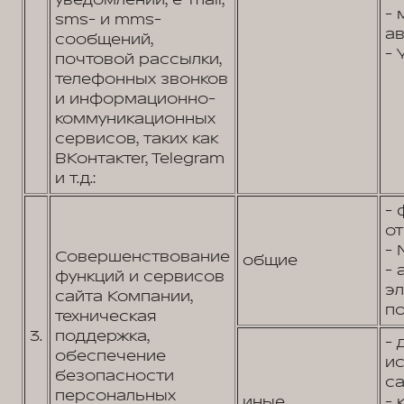
уведомлений, e-mail,
- 
sms- и mms-
ав
сообщений,
- 
почтовой рассылки,
телефонных звонков
и информационно-
коммуникационных
сервисов, таких как
ВКонтактеr, Telegram
и т.д.:
- 
от
- 
Совершенствование
общие
- 
функций и сервисов
э
сайта Компании,
по
техническая
3.
поддержка,
- 
обеспечение
и
безопасности
са
персональных
иные
- 