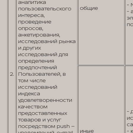
аналитика
- 
общие
пользовательского
- 
интереса,
э
проведение
по
опросов,
анкетирования,
исследований рынка
и других
исследований для
определения
предпочтений
2.
Пользователей, в
том числе
исследований
индекса
удовлетворенности
качеством
- 
предоставленных
и
товаров и услуг
са
посредством push –
иные
- 