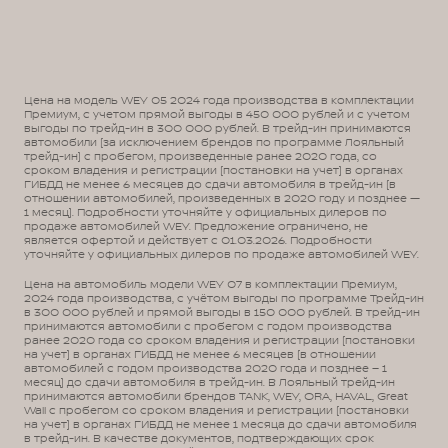
Цена на модель WEY 05 2024 года производства в комплектации
Премиум, с учетом прямой выгоды в 450 000 рублей и с учетом
выгоды по трейд-ин в 300 000 рублей. В трейд-ин принимаются
автомобили (за исключением брендов по программе Лояльный
трейд-ин) с пробегом, произведенные ранее 2020 года, со
сроком владения и регистрации (постановки на учет) в органах
ГИБДД не менее 6 месяцев до сдачи автомобиля в трейд-ин (в
отношении автомобилей, произведенных в 2020 году и позднее —
1 месяц). Подробности уточняйте у официальных дилеров по
продаже автомобилей WEY. Предложение ограничено, не
является офертой и действует с 01.03.2026. Подробности
уточняйте у официальных дилеров по продаже автомобилей WEY.
Цена на автомобиль модели WEY 07 в комплектации Премиум,
2024 года производства, с учётом выгоды по программе Трейд-ин
в 300 000 рублей и прямой выгоды в 150 000 рублей. В трейд-ин
принимаются автомобили с пробегом с годом производства
ранее 2020 года со сроком владения и регистрации (постановки
на учет) в органах ГИБДД не менее 6 месяцев (в отношении
автомобилей с годом производства 2020 года и позднее – 1
месяц) до сдачи автомобиля в трейд-ин. В Лояльный трейд-ин
принимаются автомобили брендов TANK, WEY, ORA, HAVAL, Great
Wall с пробегом со сроком владения и регистрации (постановки
на учет) в органах ГИБДД не менее 1 месяца до сдачи автомобиля
в трейд-ин. В качестве документов, подтверждающих срок