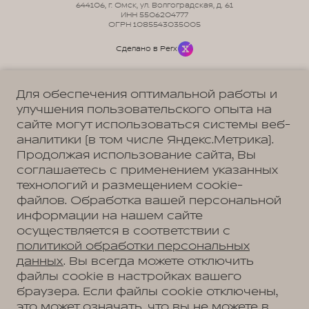
644106, г. Омск, ул. Волгоградская, д. 61
ИНН 5506204777
ОГРН 1085543035005
Сделано в Perx
Для обеспечения оптимальной работы и
улучшения пользовательского опыта на
сайте могут использоваться системы веб-
Политика обработки персональных данных
Пользовательское соглашение
аналитики (в том числе Яндекс.Метрика).
Согласие на коммуникацию
Согласие на предоставление персональных данных третьим лицам
Продолжая использование сайта, Вы
Согласие на обработку ПД
соглашаетесь с применением указанных
технологий и размещением cookie-
файлов. Обработка вашей персональной
информации на нашем сайте
Адрес
осуществляется в соответствии с
Омск, ул. Волгоградская, д. 61
Телефон
политикой обработки персональных
+7 (3812) 67-81-72
данных
. Вы всегда можете отключить
файлы cookie в настройках вашего
браузера. Если файлы cookie отключены,
это может означать, что вы не можете в