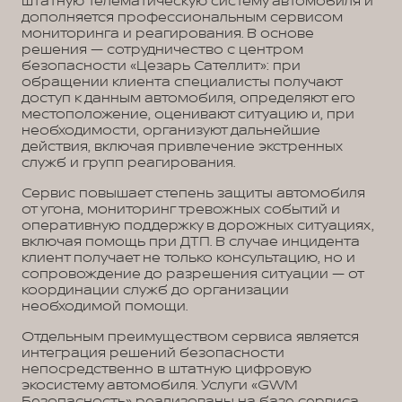
штатную телематическую систему автомобиля и
дополняется профессиональным сервисом
мониторинга и реагирования. В основе
решения — сотрудничество с центром
безопасности «Цезарь Сателлит»: при
обращении клиента специалисты получают
доступ к данным автомобиля, определяют его
местоположение, оценивают ситуацию и, при
необходимости, организуют дальнейшие
действия, включая привлечение экстренных
служб и групп реагирования.
Сервис повышает степень защиты автомобиля
от угона, мониторинг тревожных событий и
оперативную поддержку в дорожных ситуациях,
включая помощь при ДТП. В случае инцидента
клиент получает не только консультацию, но и
сопровождение до разрешения ситуации — от
координации служб до организации
необходимой помощи.
Отдельным преимуществом сервиса является
интеграция решений безопасности
непосредственно в штатную цифровую
экосистему автомобиля. Услуги «GWM
Безопасность» реализованы на базе сервиса